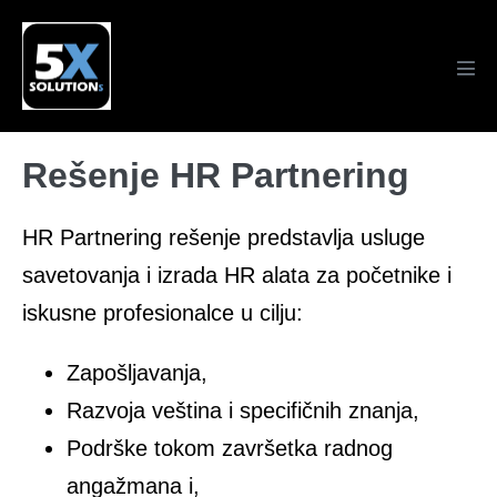
Skip
to
content
Men
Tog
Rešenje HR Partnering
HR Partnering rešenje predstavlja usluge
savetovanja i izrada HR alata za početnike i
iskusne profesionalce u cilju:
Zapošljavanja,
Razvoja veština i specifičnih znanja,
Podrške tokom završetka radnog
angažmana i,