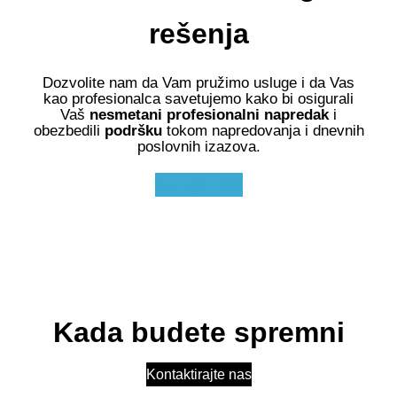
rešenja
Dozvolite nam da Vam pružimo usluge i da Vas
kao profesionalca savetujemo kako
bi osigurali
Vaš
nesmetani profesionalni napredak
i
obezbedili
podršku
tokom napredovanja i dnevnih
poslovnih izazova.
Saznajte Više
Kada budete spremni
Kontaktirajte nas