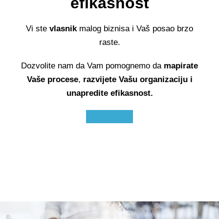
efikasnost
Vi ste
vlasnik
malog biznisa i Vaš posao brzo
raste.
Dozvolite nam da Vam pomognemo da
mapirate
Vaše procese
,
razvijete Vašu organizaciju i
unapredite efikasnost.
Saznajte više