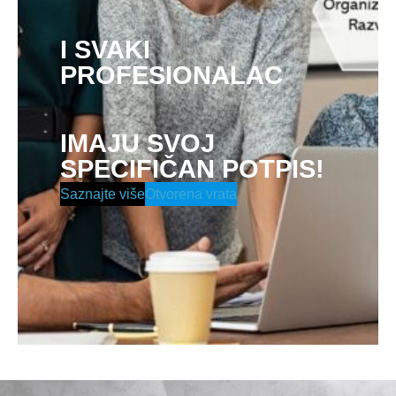
I SVAKI
PROFESIONALAC
IMAJU SVOJ
SPECIFIČAN POTPIS!
Saznajte više
Otvorena vrata