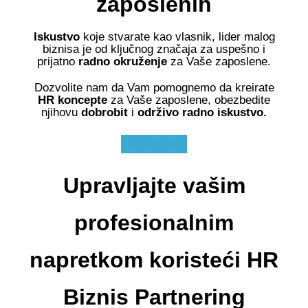
zaposlenih
Iskustvo
koje stvarate kao vlasnik, lider malog
biznisa je od ključnog značaja za uspešno i
prijatno
radno okruženje
za Vaše zaposlene.
Dozvolite nam da Vam pomognemo da kreirate
HR koncepte
za Vaše zaposlene, obezbedite
njihovu
dobrobit
i
održivo radno iskustvo.
Saznajte više
Upravljajte vašim
profesionalnim
napretkom koristeći HR
Biznis Partnering